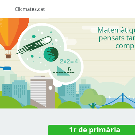
Clicmates.cat
Matemàtique
pensats ta
compr
1r de primària